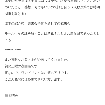
②その本を参加者全員に回しながら、謎から連想したこと、思い
ついたこと、感想、何でもいいので話し合う（人数次第では時間
制限を設ける）
③本の紹介後、読書会全体を通しての感想会
ルール：その謎を解くことは禁止！たとえ凡庸な謎であったとし
ても。
〜〜〜〜〜
また素敵なお客さまが企画してくれました。
初の土曜の夜開催です！
夜なので、ワンドリンクはお酒もアリです。
ふだん昼間には参加できない方、是非。
読書会