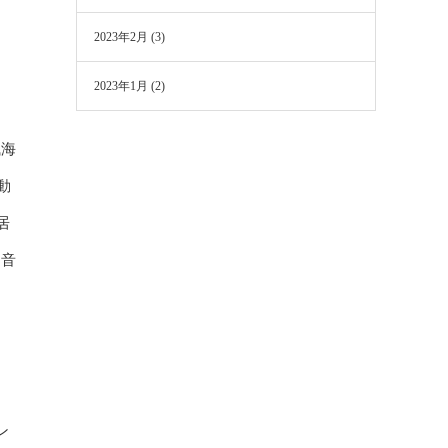
2023年2月
(3)
2023年1月
(2)
浅海
動
居
、音
ン