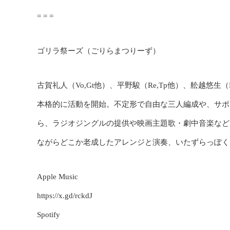
= = =
ゴリラ祭ーズ（ごりらまつりーず）
古賀礼人（Vo,Gt他）、平野駿（Re,Tp他）、舩越悠生（
本格的に活動を開始。不定形で自由な三人編成や、サポ
ら、ラジオジングルの提供や映画主題歌・劇中音楽など
ながらどこか老成したアレンジと演奏、いたずらっぽく
Apple Music
https://x.gd/rckdJ
Spotify