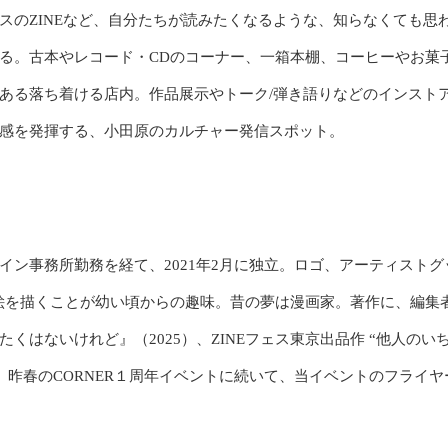
スのZINEなど、自分たちが読みたくなるような、知らなくても思
る。古本やレコード・CDのコーナー、一箱本棚、コーヒーやお菓
ある落ち着ける店内。作品展示やトーク/弾き語りなどのインスト
感を発揮する、小田原のカルチャー発信スポット。
ン事務所勤務を経て、2021年2月に独立。ロゴ、アーティストグ
絵を描くことが幼い頃からの趣味。昔の夢は漫画家。著作に、編集
はないけれど』（2025）、ZINEフェス東京出品作 “他人のい
。昨春のCORNER１周年イベントに続いて、当イベントのフライヤ