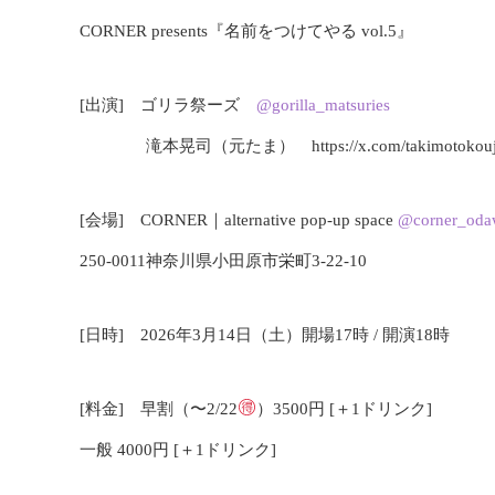
CORNER presents『名前をつけてやる vol.5』
[出演] ゴリラ祭ーズ
@gorilla_matsuries
滝本晃司（元たま） https://x.com/takimotokouj
[会場] CORNER｜alternative pop-up space
@corner_oda
250-0011神奈川県小田原市栄町3-22-10
[日時] 2026年3月14日（土）開場17時 / 開演18時
[料金] 早割（〜2/22
）3500円 [＋1ドリンク]
一般 4000円 [＋1ドリンク]