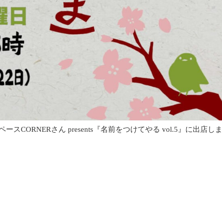
CORNERさん presents『名前をつけてやる vol.5』に出店し