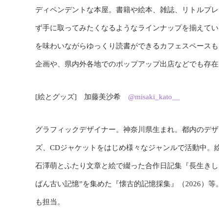
ディペンデントな本屋。書籍や絵本、雑誌、リトルプレ
ず手に取ってみたくなるようなラインナップを揃えてい
を味わいながらゆっくり読書ができるカフェスペースも
企画や、県内外各地でのポップアップ出店などでも存在
[絵とグッズ] 加藤美沙希
@misaki_kato__
グラフィックデザイナー。神奈川県生まれ。都内のデザイ
ズ、CDジャケットをはじめ様々なジャンルで活動中。
石澤萌とふたり文章と絵で綴った合作日記集『長生きしたく
ばん古い記憶”を集めた『懐古的記憶採集』（2026）等
も担当。